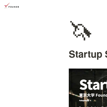
🦄
Startup 