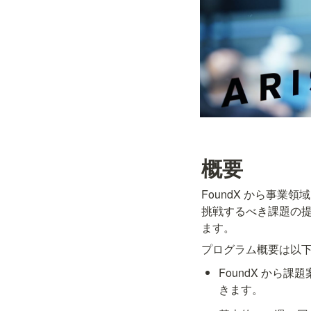
概要
FoundX から事
挑戦するべき課題の
ます。 
プログラム概要は以
FoundX か
きます。