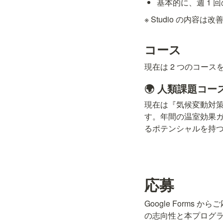
基本的に、週 1
※ Studio の内
コース
現在は 2 つのコー
🌍 人類課題コー
現在は『気候変動対
す。年間の温室効果ガ
るポテンシャルを持
応募
Google Form
の志向性と本プログ