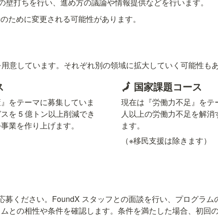
 回の壁打ちを行い、進め方の議論や情報提供などを行います。
容は改善のために変更される可能性があります。
スを用意しています。それぞれ別の領域に拡大していく可能性も
ス
🗾 国家課題コース
策』をテーマに募集していま
現在は『労働力不足』をテーマ
スを 5 億トン以上削減でき
人以上の労働力不足を解消
つ事業を作り上げます。
ます。
（※移民支援は除きます）
s からご応募ください。FoundX スタッフとの面談を行い、プログ
ラムとの相性や条件を確認します。条件を満たした場合、初回