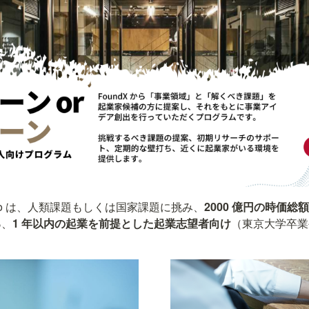
p Studio は、人類課題もしくは国家課題に挑み、
2000 億円の時価
る
、
1 年以内の起業を前提とした起業志望者向け
（東京大学卒業