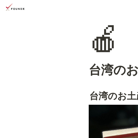
🍎
台湾の
台湾のお土