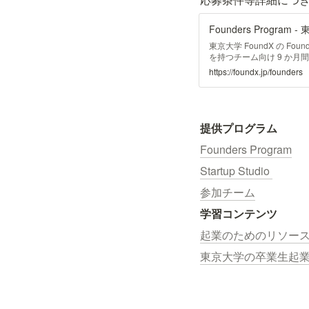
Founders Program 
東京大学 FoundX の Fo
を持つチーム向け 9 か月間
トを洗練させるための一連
https://foundx.jp/founders
初の 3 か月：トラクショ
提供プログラム
Founders Program
Startup Studio 
参加チーム
学習コンテンツ
起業のためのリソー
東京大学の卒業生起