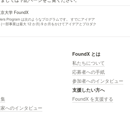
- 東京大学 FoundX
unders Program は次のようなプログラムです。 すでにアイデア
 (一部事業は最大 12 か月) 9 か月をかけてアイデアとプロダク
のプログラムと、近くに起業家がいる環境を提供します。 最
ン作りと
FoundX とは
私たちについて
応募者への手紙
参加者へのインタビュー
支援したい方へ
ス集
FoundX を支援する
業家へのインタビュー