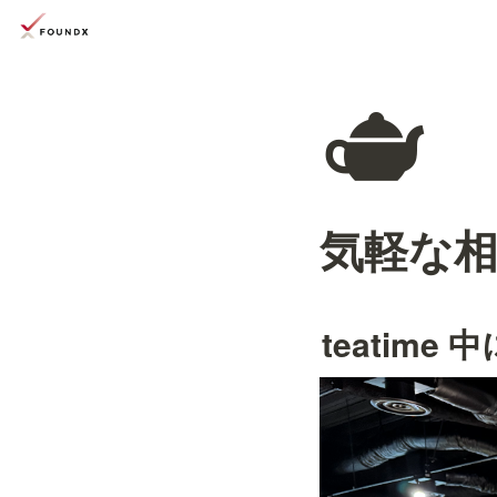
🫖
気軽な
teatim