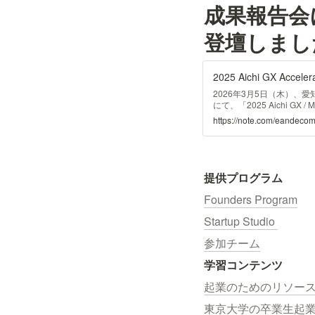
成果報告会
登壇しまし
2026年3月5日（木）、愛
にて、「2025 Aichi GX / M
Day）」が開催されまし
https://note.com/eandeco
果発表の様子をお届けします。 開催
acceleration-progr
強みを活かしながら、スタ
提供プログラム
Founders Program
Startup Studio 
参加チーム
学習コンテンツ
起業のためのリソー
東京大学の卒業生起