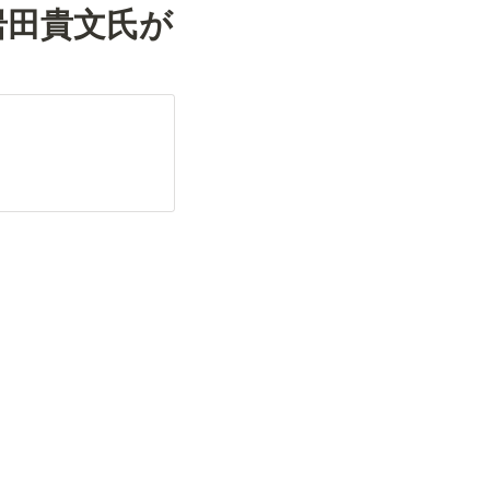
の岩田貴文氏が