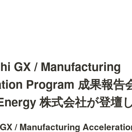
hi GX / Manufacturing
ration Program 成果報
 Energy 株式会社が登
 GX / Manufacturing Acceleratio