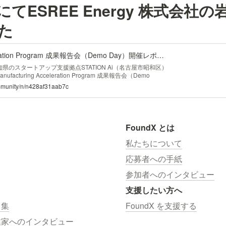
にて
ESREE Energy 株式会社
た
2025 Aichi GX Acceleration Program 成果報告会（Demo Day）開催レポート｜E&E Community by CIC and U3Innovations
知県のスタートアップ支援拠点STATION Ai（名古屋市昭和区）
anufacturing Acceleration Program 成果報告会（Demo
た。本レポートでは、GX領域の採択スタートアップ5社による成
mmunity/n/n428af31aab7c
概要（Peatixサイト）：https://aichigxmf-
am-demoday.peatix.com/ 愛知県は、世界的な製造業の集積地としての
ートアップとの融合による新産業創出・オ
FoundX とは
私たちについて
応募者への手紙
参加者へのインタビュー
支援したい方へ
ス集
FoundX を支援する
業家へのインタビュー