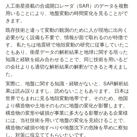
人工衛星搭載の合成開口レーダ（SAR）のデータを複数
用いることにより、地盤変動の時間変化を見ることがで
きます。
既存技術と違って変動の観測のために人が現地に出向く
必要がなく設備も不要で、情報が面で取れるのが特徴で
す。 私たちは地震研で地殻変動の研究に従事していたこ
ともあり、衛星データの解析結果と地球に関する培った
知識と経験を組み合わせることで、同じ技術を用いるど
の会社よりも適切な解析結果の解釈ができると考えまし
た。
実際に、地盤に関する知識・経験がないと、SAR解析結
果は読み誤りますし、読めないこともあります。 日本は
世界でもまれに見る地殻変動地帯です。そのため、他国
より構造物や土地そのものに地盤の変化が影響します。
構造物の変形や破損が事業に多大なる影響がある企業様
には、当社技術を用いて地盤の変化を見続けることで、
構造物の破損や地すべりや地盤沈下の危険を早めに察知
し、対策に役立ててもらいたいです。